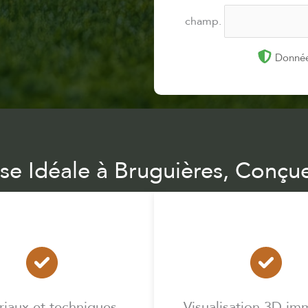
champ.
Donnée
sse Idéale à Bruguières, Conçue
iaux et techniques
Visualisation 3D im