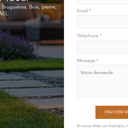
 Bruguières. Bois, pierre,
Email
*
AEL.
Téléphone
*
Message
*
ENVOYER 
Si vous êtes un humain, 