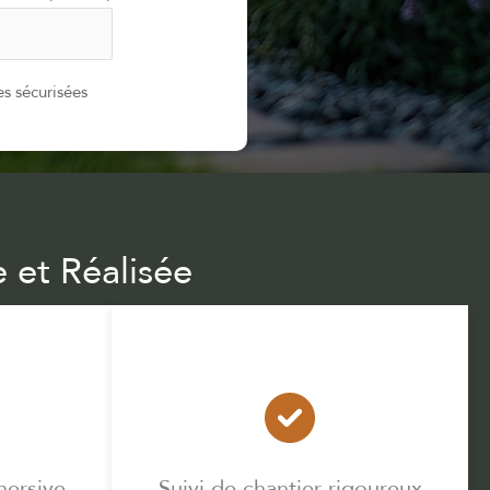
s sécurisées
 et Réalisée
mersive
Suivi de chantier rigoureux