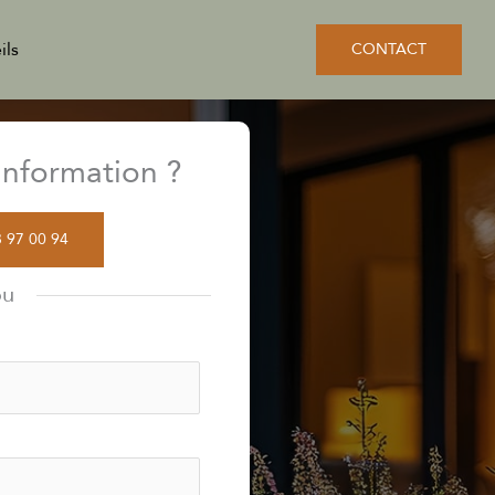
ils
CONTACT
nformation ?
3 97 00 94
ou