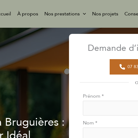
cueil
À propos
Nos prestations
Nos projets
Conse
Demande d’i
07 8
Formulaire
Prénom
*
simple
avec
 Bruguières :
téléphone
Nom
*
r Idéal