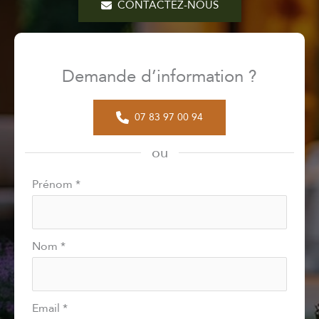
CONTACTEZ-NOUS
Demande d’information ?
07 83 97 00 94
ou
Formulaire
Prénom
*
simple
avec
téléphone
Nom
*
Email
*