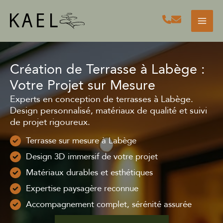
Aller
au
contenu
Création de Terrasse à Labège :
Votre Projet sur Mesure
Experts en conception de terrasses à Labège.
Design personnalisé, matériaux de qualité et suivi
de projet rigoureux.
Terrasse sur mesure à Labège
Design 3D immersif de votre projet
Matériaux durables et esthétiques
Expertise paysagère reconnue
Accompagnement complet, sérénité assurée