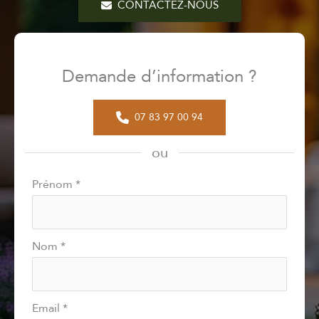
CONTACTEZ-NOUS
Demande d’information ?
07 83 97 00 94
ou
Formulaire
Prénom
*
simple
avec
téléphone
Nom
*
Email
*