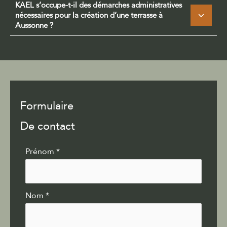
KAEL s’occupe-t-il des démarches administratives
nécessaires pour la création d’une terrasse à
Aussonne ?
Formulaire
De contact
Formulaire
Prénom
*
simple
avec
téléphone
Nom
*