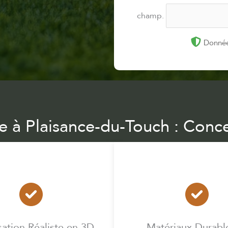
champ.
Donnée
le à Plaisance-du-Touch : Conce
sation Réaliste en 3D
Matériaux Durabl