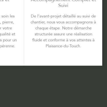
Suivi
soin les
De l’avant-projet détaillé au suivi de
 pierre,
chantier, nous vous accompagnons à
r votre
chaque étape. Notre démarche
ualité et
structurée assure une réalisation
es pour un
fluide et conforme à vos attentes à
pérenne.
Plaisance-du-Touch.