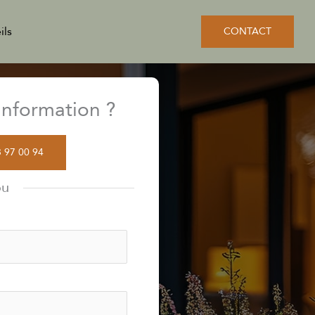
ils
CONTACT
nformation ?
3 97 00 94
ou