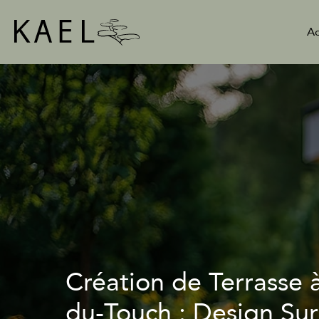
Aller
au
Ac
contenu
Création de Terrasse à
du-Touch : Design Su