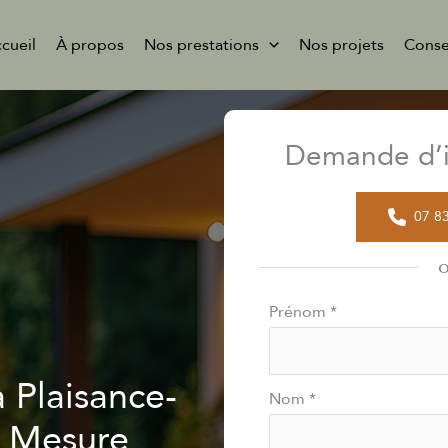
cueil
À propos
Nos prestations
Nos projets
Conse
Demande d’i
07 8
Formulaire
Prénom
*
simple
avec
 Plaisance-
téléphone
Nom
*
r Mesure