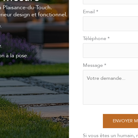
à Plaisance-du-Touch.
Email
*
rieur design et fonctionnel.
.
Téléphone
*
e.
n à la pose.
Message
*
ENVOYER 
Si vous êtes un humain, 