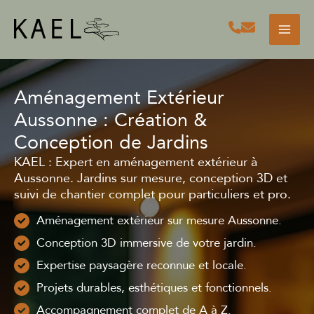
Aller
au
contenu
Aménagement Extérieur
Aussonne : Création &
Conception de Jardins
KAEL : Expert en aménagement extérieur à
Aussonne. Jardins sur mesure, conception 3D et
suivi de chantier complet pour particuliers et pro.
Aménagement extérieur sur mesure Aussonne.
Conception 3D immersive de votre jardin.
Expertise paysagère reconnue et locale.
Projets durables, esthétiques et fonctionnels.
Accompagnement complet de A à Z.