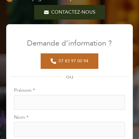
CONTACTEZ-NOUS
Demande d’information ?
07 83 97 00 94
ou
Formulaire
Prénom
*
simple
avec
téléphone
Nom
*