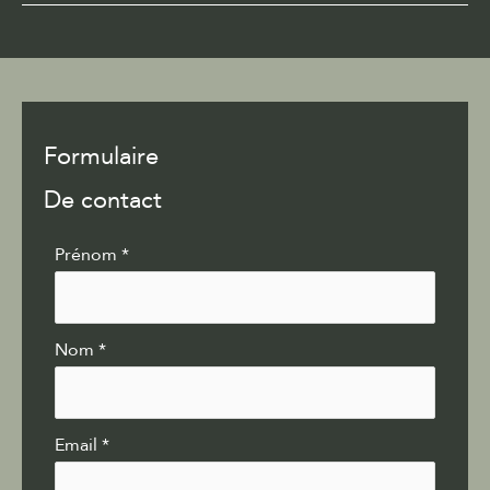
Formulaire
De contact
Formulaire
Prénom
*
simple
avec
téléphone
Nom
*
Email
*