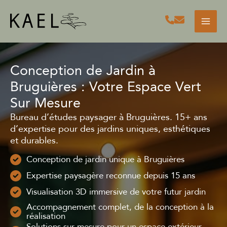
Aller
au
contenu
Conception de Jardin à
Bruguières : Votre Espace Vert
Sur Mesure
Bureau d’études paysager à Bruguières. 15+ ans
d’expertise pour des jardins uniques, esthétiques
et durables.
Conception de jardin unique à Bruguières
Expertise paysagère reconnue depuis 15 ans
Visualisation 3D immersive de votre futur jardin
Accompagnement complet, de la conception à la
réalisation
Solutions sur mesure pour un espace extérieur