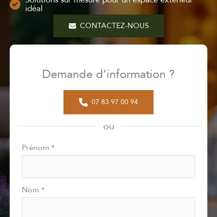
idéal
CONTACTEZ-NOUS
Demande d’information ?
07 83 97 00 94
ou
Formulaire
Prénom
*
simple
avec
téléphone
Nom
*