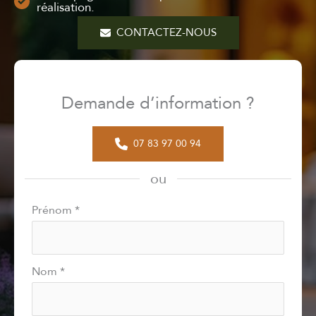
réalisation.
CONTACTEZ-NOUS
Demande d’information ?
07 83 97 00 94
ou
Formulaire
Prénom
*
simple
avec
téléphone
Nom
*