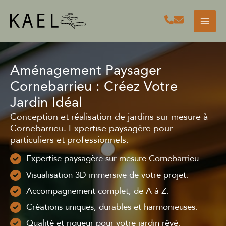
Aller
au
contenu
Aménagement Paysager
Cornebarrieu : Créez Votre
Jardin Idéal
Conception et réalisation de jardins sur mesure à
Cornebarrieu. Expertise paysagère pour
particuliers et professionnels.
Expertise paysagère sur mesure Cornebarrieu.
Visualisation 3D immersive de votre projet.
Accompagnement complet, de A à Z.
Créations uniques, durables et harmonieuses.
Qualité et rigueur pour votre jardin rêvé.