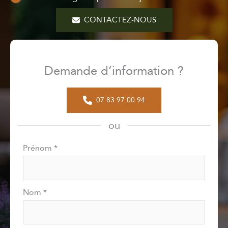
CONTACTEZ-NOUS
Demande d’information ?
07 83 97 00 94
ou
Formulaire
Prénom
*
simple
avec
téléphone
Nom
*