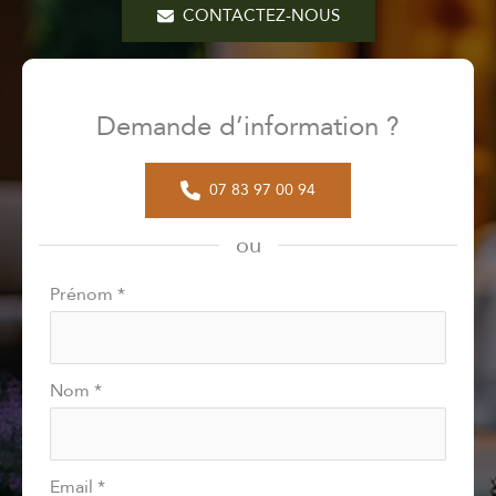
CONTACTEZ-NOUS
Demande d’information ?
07 83 97 00 94
ou
Formulaire
Prénom
*
simple
avec
téléphone
Nom
*
Email
*