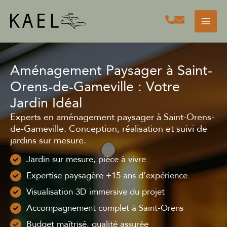
Aller
au
contenu
Aménagement Paysager à Saint-
Orens-de-Gameville : Votre
Jardin Idéal
Experts en aménagement paysager à Saint-Orens-
de-Gameville. Conception, réalisation et suivi de
jardins sur mesure.
Jardin sur mesure, pièce à vivre
Expertise paysagère +15 ans d’expérience
Visualisation 3D immersive du projet
Accompagnement complet à Saint-Orens
Budget maîtrisé, qualité assurée