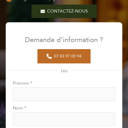
CONTACTEZ-NOUS
Demande d’information ?
07 83 97 00 94
ou
Formulaire
Prénom
*
simple
avec
téléphone
Nom
*