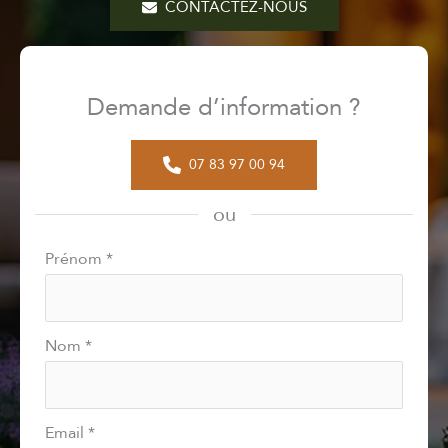
CONTACTEZ-NOUS
Demande d’information ?
07 83 97 00 94
ou
Formulaire
Prénom
*
simple
avec
téléphone
Nom
*
Email
*