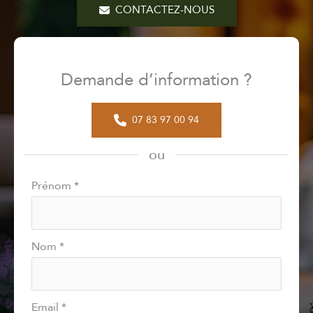
CONTACTEZ-NOUS
Demande d’information ?
07 83 97 00 94
ou
Formulaire
Prénom
*
simple
avec
téléphone
Nom
*
Email
*