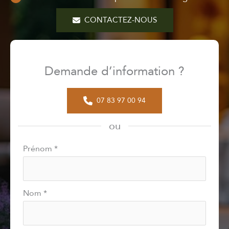
CONTACTEZ-NOUS
Demande d’information ?
07 83 97 00 94
ou
Formulaire
Prénom
*
simple
avec
téléphone
Nom
*