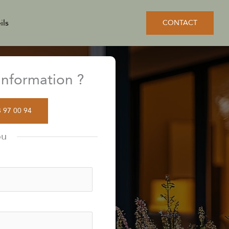
ils
CONTACT
nformation ?
3 97 00 94
ou