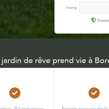
champ.
Donnée
 jardin de rêve prend vie à Bo
ption 3D immersive
Projets personnalisés