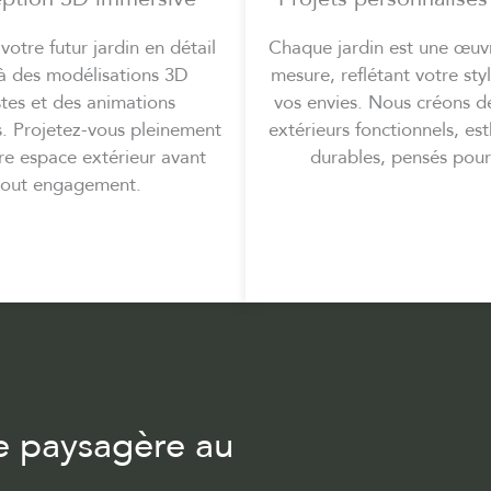
 votre futur jardin en détail
Chaque jardin est une œuvr
à des modélisations 3D
mesure, reflétant votre sty
stes et des animations
vos envies. Nous créons d
. Projetez-vous pleinement
extérieurs fonctionnels, es
re espace extérieur avant
durables, pensés pour
tout engagement.
se paysagère au