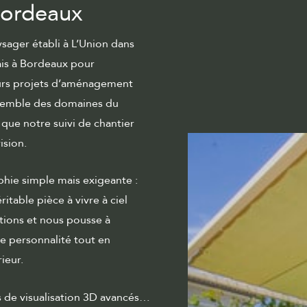
 Bordeaux
sager établi à L’Union dans
ais à Bordeaux pour
eurs projets d’aménagement
semble des domaines du
s que notre
suivi de chantier
ision.
hie simple mais exigeante :
ritable pièce à vivre à ciel
tions et nous pousse à
re personnalité tout en
ieur.
ls de visualisation 3D avancés…