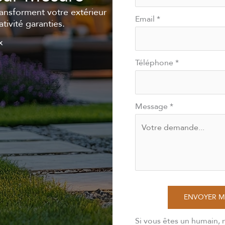
ansforment votre extérieur
Email
*
tivité garanties.
x
Téléphone
*
Message
*
ENVOYER 
Si vous êtes un humain, 