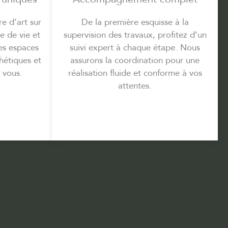
e d’art sur
De la première esquisse à la
le de vie et
supervision des travaux, profitez d’un
es espaces
suivi expert à chaque étape. Nous
thétiques et
assurons la coordination pour une
 vous.
réalisation fluide et conforme à vos
attentes.