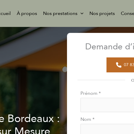
cueil
À propos
Nos prestations
Nos projets
Conse
Demande d’i
07 8
Formulaire
Prénom
*
simple
avec
e Bordeaux :
téléphone
Nom
*
sur Mesure