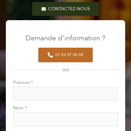
CONTACTEZ-NOUS
Demande d’information ?
07 83 97 00 94
ou
Formulaire
Prénom
*
simple
avec
téléphone
Nom
*