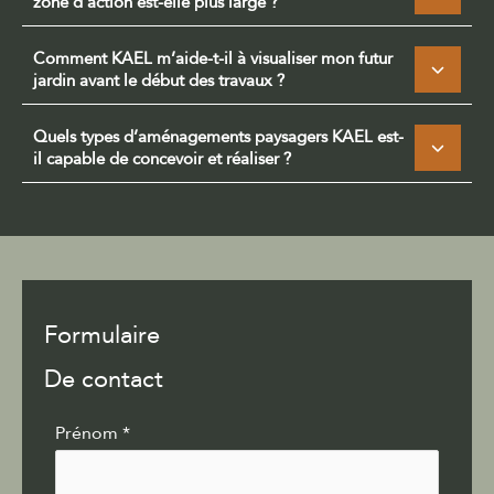
zone d’action est-elle plus large ?
Comment KAEL m’aide-t-il à visualiser mon futur
jardin avant le début des travaux ?
Quels types d’aménagements paysagers KAEL est-
il capable de concevoir et réaliser ?
Formulaire
De contact
Formulaire
Prénom
*
simple