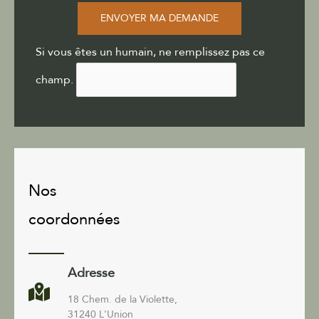
ENVOYER MA DEMANDE
Si vous êtes un humain, ne remplissez pas ce
champ.
Nos
coordonnées
Adresse
18 Chem. de la Violette,
31240 L'Union