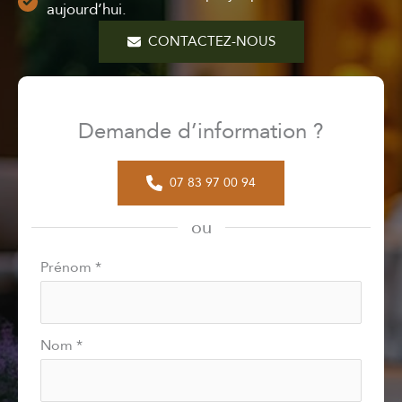
aujourd’hui.
CONTACTEZ-NOUS
Demande d’information ?
07 83 97 00 94
ou
Formulaire
Prénom
*
simple
avec
téléphone
Nom
*