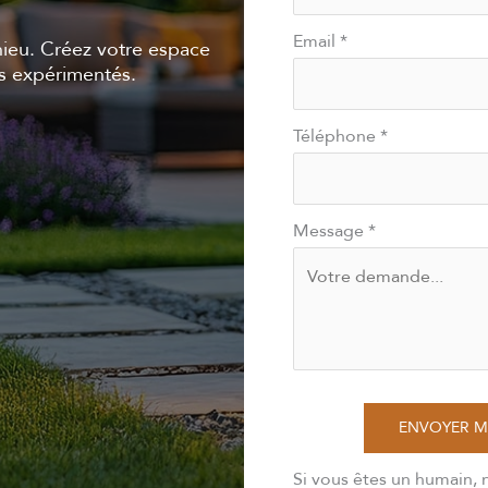
Email
*
ieu. Créez votre espace
ls expérimentés.
Téléphone
*
Message
*
ENVOYER 
Si vous êtes un humain, 