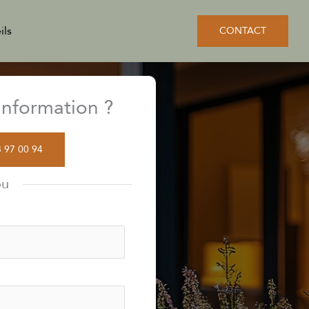
ils
CONTACT
nformation ?
3 97 00 94
ou