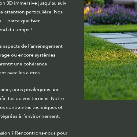
on 3D immersive jusqu’au suivi
ne attention particulière. Nos
s… parce que bien
end du temps !
es aspects de l’aménagement
airage ou encore
systèmes
arantit une cohérence
t avec les autres.
ine, nous privilégions une
ficités de vos terrains. Notre
les contraintes techniques et
ntégrées à l’environnement.
ension ? Rencontrons-nous pour