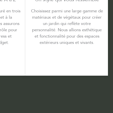
uré en trois
Choisissez parmi une large gamme de
et à la
matériaux et de végétaux pour créer
us assurons
un jardin qui reflète votre
trôle pour
personnalité. Nous allions esthétique
ress et
et fonctionnalité pour des espaces
dget.
extérieurs uniques et vivants.