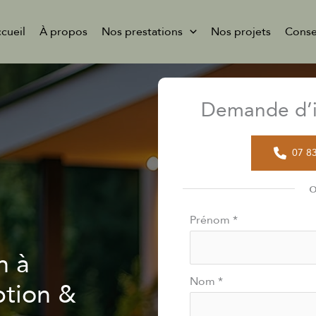
cueil
À propos
Nos prestations
Nos projets
Conse
Demande d’i
07 8
Formulaire
Prénom
*
simple
n à
avec
téléphone
Nom
*
ption &