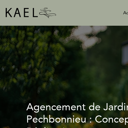
Aller
au
Ac
contenu
Agencement de Jardi
Pechbonnieu : Conce