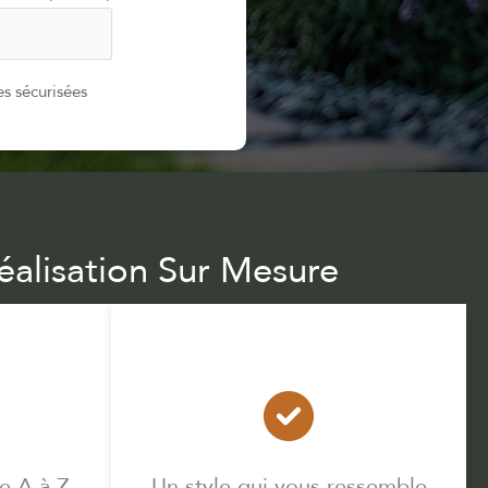
s sécurisées
éalisation Sur Mesure
 A à Z
Un style qui vous ressemble