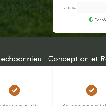
champ.
Donnée
 Pechbonnieu : Conception et R
jetez-vous en 3D
Accompagnement de