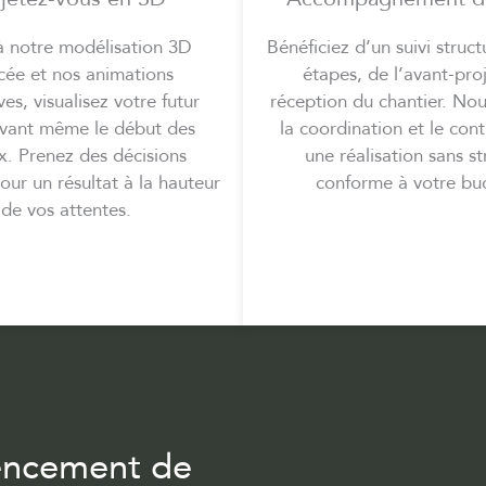
à notre modélisation 3D
Bénéficiez d’un suivi struct
cée et nos animations
étapes, de l’avant-proj
es, visualisez votre futur
réception du chantier. No
avant même le début des
la coordination et le con
x. Prenez des décisions
une réalisation sans st
our un résultat à la hauteur
conforme à votre bu
de vos attentes.
gencement de