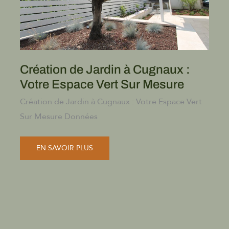
Création de Jardin à Cugnaux :
Votre Espace Vert Sur Mesure
Création de Jardin à Cugnaux : Votre Espace Vert
Sur Mesure Données
CRÉATION
EN SAVOIR PLUS
DE
JARDIN
À
CUGNAUX
:
VOTRE
ESPACE
VERT
SUR
MESURE