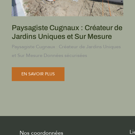
Paysagiste Cugnaux : Créateur de
Jardins Uniques et Sur Mesure
Paysagiste Cugnaux : Créateur de Jardins Uniques
et Sur Mesure Données sécurisées
PAYSAGISTE
EN SAVOIR PLUS
CUGNAUX
:
CRÉATEUR
DE
JARDINS
UNIQUES
ET
SUR
MESURE
Li
Nos coordonnées