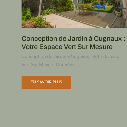
Conception de Jardin à Cugnaux :
Votre Espace Vert Sur Mesure
Conception de Jardin à Cugnaux : Votre Espace
Vert Sur Mesure Données
CONCEPTION
EN SAVOIR PLUS
DE
JARDIN
À
CUGNAUX
:
VOTRE
ESPACE
VERT
SUR
MESURE