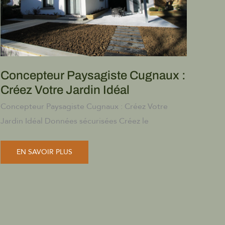
Concepteur Paysagiste Cugnaux :
Créez Votre Jardin Idéal
Concepteur Paysagiste Cugnaux : Créez Votre
Jardin Idéal Données sécurisées Créez le
CONCEPTEUR
EN SAVOIR PLUS
PAYSAGISTE
CUGNAUX
:
CRÉEZ
VOTRE
JARDIN
IDÉAL