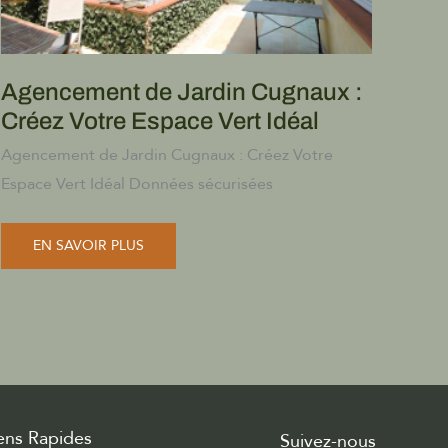
Agencement de Jardin Cugnaux :
Créez Votre Espace Vert Idéal
Agencement de Jardin Cugnaux : Créez Votre
Espace Vert Idéal Données sécurisées
AGENCEMENT
EN SAVOIR PLUS
DE
JARDIN
CUGNAUX
:
CRÉEZ
VOTRE
ESPACE
VERT
IDÉAL
ens Rapides
Suivez-nous