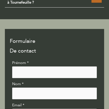
à Tournefeuille ?
Formulaire
De contact
Formulaire
Prénom
*
simple
avec
téléphone
Nom
*
Email
*