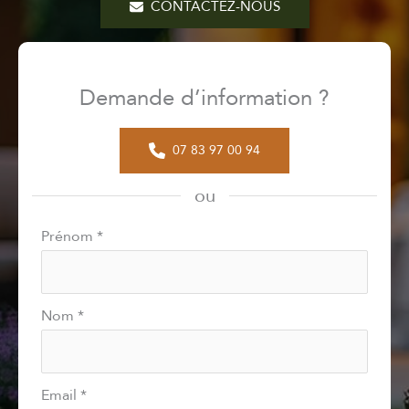
CONTACTEZ-NOUS
Demande d’information ?
07 83 97 00 94
ou
Formulaire
Prénom
*
simple
avec
téléphone
Nom
*
Email
*