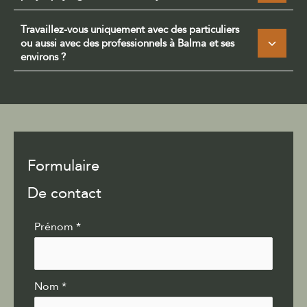
Travaillez-vous uniquement avec des particuliers
ou aussi avec des professionnels à Balma et ses
environs ?
Formulaire
De contact
Formulaire
Prénom
*
simple
avec
téléphone
Nom
*