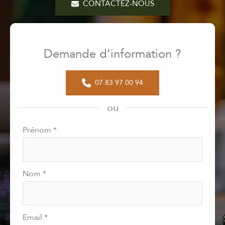
CONTACTEZ-NOUS
Demande d’information ?
07 83 97 00 94
ou
Formulaire
Prénom
*
simple
avec
téléphone
Nom
*
Email
*