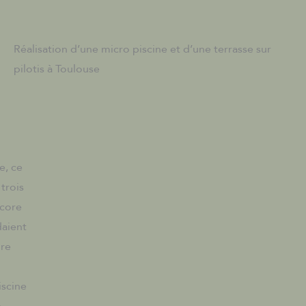
Réalisation d’une micro piscine et d’une terrasse sur
pilotis à Toulouse
e, ce
 trois
ncore
daient
ure
iscine
,