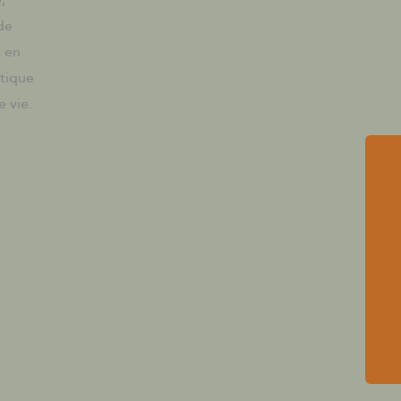
de
, en
étique
 vie.