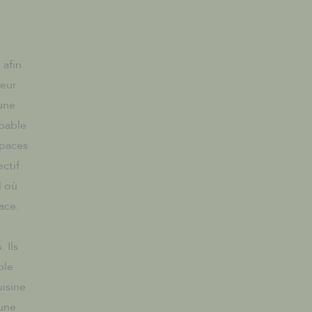
 afin
Leur
une
apable
spaces
ctif
l où
ace.
 Ils
ble
isine
 une