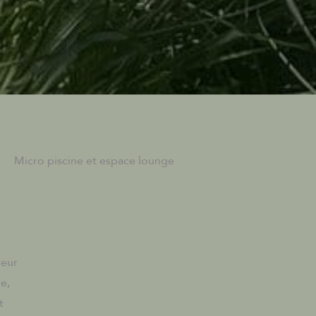
Micro piscine et espace lounge
leur
e,
t