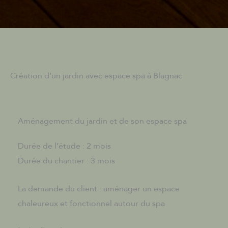
Création d’un jardin avec espace spa à Blagnac
Aménagement du jardin et de son espace spa
Durée de l’étude : 2 mois
Durée du chantier : 3 mois
La demande du client : aménager un espace
chaleureux et fonctionnel autour du spa