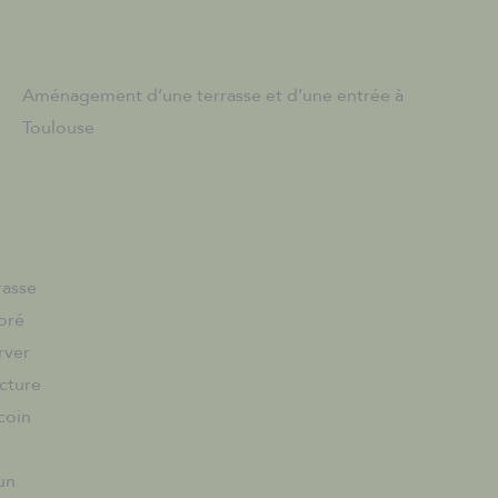
Aménagement d’une terrasse et d’une entrée à
Toulouse
rasse
boré
rver
ucture
 coin
un