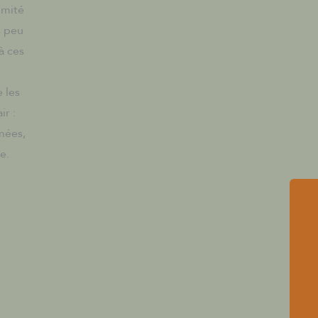
imité
s peu
à ces
 les
ir :
mées,
e.