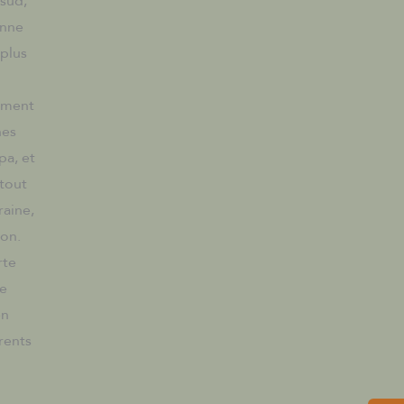
 sud,
enne
 plus
nement
nes
pa, et
 tout
raine,
son.
rte
te
en
érents