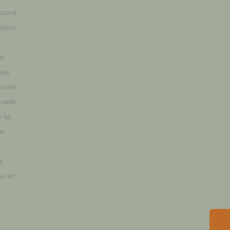
ncore
aison
ne
nes
tions.
gnade
 le
ie
e
s et